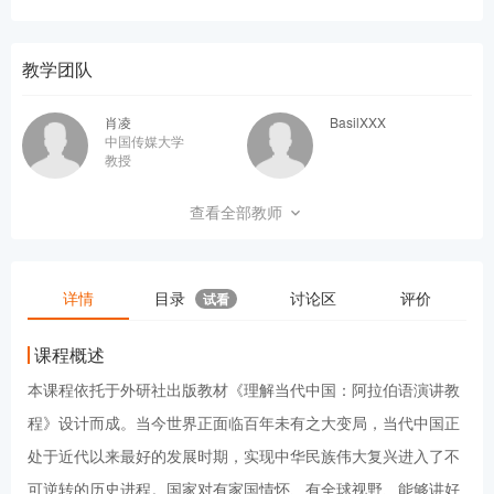
教学团队
肖凌
BasilXXX
中国传媒大学
教授
Helen
EekJFhGm
查看全部教师
Amal
lio1989
详情
目录
讨论区
评价
试看
课程概述
本课程依托于外研社出版教材《理解当代中国：阿拉伯语演讲教
程》设计而成。当今世界正面临百年未有之大变局，当代中国正
处于近代以来最好的发展时期，实现中华民族伟大复兴进入了不
可逆转的历史进程。国家对有家国情怀、有全球视野、能够讲好