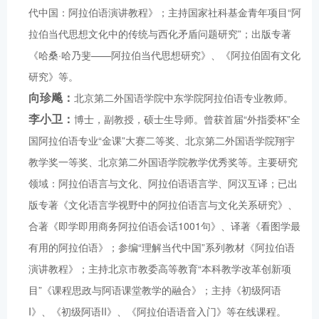
代中国：阿拉伯语演讲教程》；主持国家社科基金青年项目“阿
拉伯当代思想文化中的传统与西化矛盾问题研究”；出版专著
《哈桑·哈乃斐——阿拉伯当代思想研究》、《阿拉伯固有文化
研究》等。
向珍飚：
北京第二外国语学院中东学院阿拉伯语专业教师。
李小卫：
博士，副教授，硕士生导师。曾获首届“外指委杯”全
国阿拉伯语专业“金课”大赛二等奖、北京第二外国语学院翔宇
教学奖一等奖、北京第二外国语学院教学优秀奖等。主要研究
领域：阿拉伯语言与文化、阿拉伯语语言学、阿汉互译；已出
版专著《文化语言学视野中的阿拉伯语言与文化关系研究》、
合著《即学即用商务阿拉伯语会话1001句》、译著《看图学最
有用的阿拉伯语》；参编“理解当代中国”系列教材《阿拉伯语
演讲教程》；主持北京市教委高等教育“本科教学改革创新项
目”《课程思政与阿语课堂教学的融合》；主持《初级阿语
I》、《初级阿语II》、《阿拉伯语语音入门》等在线课程。