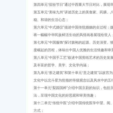
第四单元“缤纷节日”通过中西重大节日对比，展现
第五单元“美味九州”讲述历史上的美食家、药膳、
稳、和谐的生活心态；
第六单元“中式婚仪”描述中国传统婚姻的全过程：
将一幅幅中华民族鲜活生动的风情画卷展现给世人
第七单元“中国服饰”探讨旗袍的起源、历史演变、
度崛起的历程，体味出中国人优雅的生活情趣和审
第八单元“中国手工艺”叙述中国剪纸艺术的历史发
及丰富的哲学、美学、文化学内涵；
第九单元“形之建筑”和第十单元“意之建筑”以故
文化中以北斗星为统领的等级观念以及风水中的五
第十一单元“梨园国粹”介绍中国京剧的知识，包括
法，呈现中国文化的好恶观和审美情趣；
第十二单元“传统中医”介绍中国传统医学中望、闻
方式；