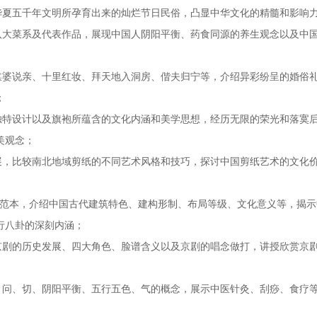
华夏五千年文明所孕育出来的灿烂节日民俗，凸显中华文化的精髓和影响
八大菜系及代表作品，展现中国人阴阳平衡、药食同源的养生观念以及中
媒婆说亲、十里红妆、拜天地入洞房、偕夫归宁等，介绍异彩纷呈的婚俗
；
独特设计以及旗袍所蕴含的文化内涵和美学思想，经历无限的荣光和落寞
美观念；
展，比较南北地域剪纸的不同艺术风格和技巧，探讨中国剪纸艺术的文化
宫为范本，介绍中国古代建筑特色、建构形制、布局等级、文化意义等，揭
行八卦的深刻内涵；
京剧的历史发展、四大角色、脸谱含义以及京剧的唱念做打，讲授欣赏京
、问、切、阴阳平衡、五行五色、气的概念，展示中医针灸、刮痧、食疗