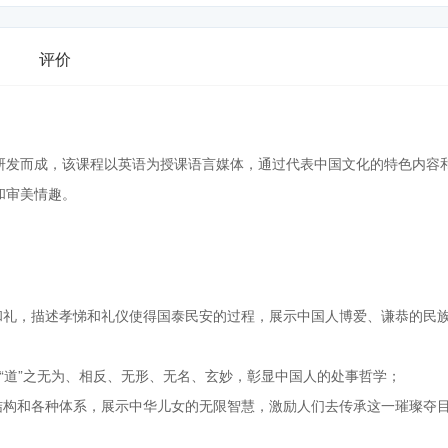
评价
研发而成，该课程以英语为授课语言媒体，通过代表中国文化的特色内容
和审美情趣。
和礼，描述孝悌和礼仪使得国泰民安的过程，展示中国人博爱、谦恭的民
，“道”之无为、相反、无形、无名、玄妙，彰显中国人的处事哲学；
结构和各种体系，展示中华儿女的无限智慧，激励人们去传承这一璀璨夺