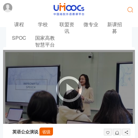
课程
学校
联盟资
微专业
新课招
讯
募
SPOC
国家高教
首页
英语
英语公众演说
智慧平台
英语公众演说
省级