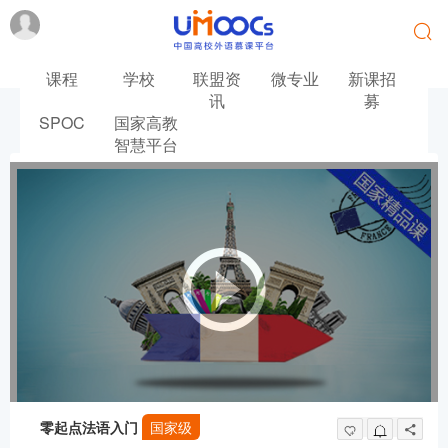
课程
学校
联盟资
微专业
新课招
讯
募
SPOC
国家高教
首页
法语
零起点法语入门
智慧平台
零起点法语入门
国家级