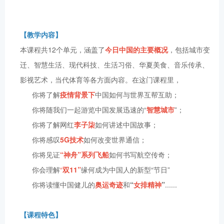
【教学内容】
本课程共12个单元，涵盖了
今日中国的主要概况
，包括城市变
迁、智慧生活、现代科技、生活习俗、华夏美食、音乐传承、
影视艺术，当代体育等各方面内容。在这门课程里，
你将了解
疫情背景下
中国如何与世界互帮互助；
你将随我们一起游览中国发展迅速的“
智慧城市
”；
你将了解网红
李子柒
如何讲述中国故事；
你将感叹
5G技术
如何改变世界通信；
你将见证
“神舟”系列飞船
如何书写航空传奇；
你会理解
“
双11”
缘何成为中国人的新型“节日”
你将读懂中国健儿的
奥运奇迹
和
“
女排精神
”
......
【课程特色】