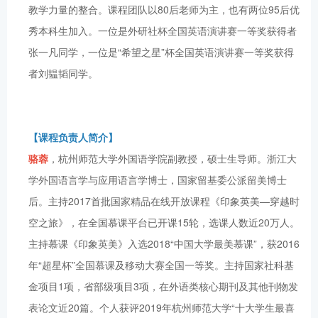
教学力量的整合。课程团队以80后老师为主，也有两位95后优
秀本科生加入。一位是外研社杯全国英语演讲赛一等奖获得者
张一凡同学，一位是“希望之星”杯全国英语演讲赛一等奖获得
者刘韫韬同学。
【课程负责人简介】
骆蓉
，杭州师范大学外国语学院副教授，硕士生导师。浙江大
学外国语言学与应用语言学博士，国家留基委公派留美博士
后。主持2017首批国家精品在线开放课程《印象英美—穿越时
空之旅》，在全国慕课平台已开课15轮，选课人数近20万人。
主持慕课《印象英美》入选2018“中国大学最美慕课”，获2016
年“超星杯”全国慕课及移动大赛全国一等奖。主持国家社科基
金项目1项，省部级项目3项，在外语类核心期刊及其他刊物发
表论文近20篇。个人获评2019年杭州师范大学“十大学生最喜