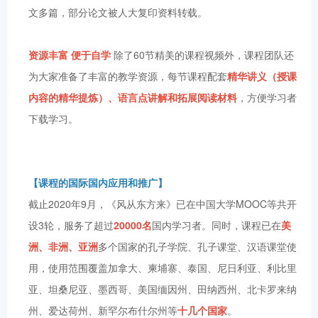
文多篇，部分论文被人大复印资料转载。
资源丰富 便于自学
除了60节精美的课程视频外，课程团队还
为大家准备了丰富的教学资源，每节课程配套
精华讲义（授课
内容的精华提炼）、语言点讲解和拓展阅读材料
，方便学习者
下载学习。
【课程的国际国内应用和推广】
截止2020年9月，《风从东方来》已在中国大学MOOC等共开
设3轮，服务了超过
20000名
国内学习者。同时，课程已在
美
洲、非洲、亚洲
多个国家的孔子学院、孔子课堂、汉语课堂使
用，使用范围覆盖加拿大、柬埔寨、泰国、尼日利亚、利比里
亚、坦桑尼亚、墨西哥、美国缅因州、田纳西州、北卡罗来纳
州、爱达荷州、新罕尔布什尔州等
十几个国家
。