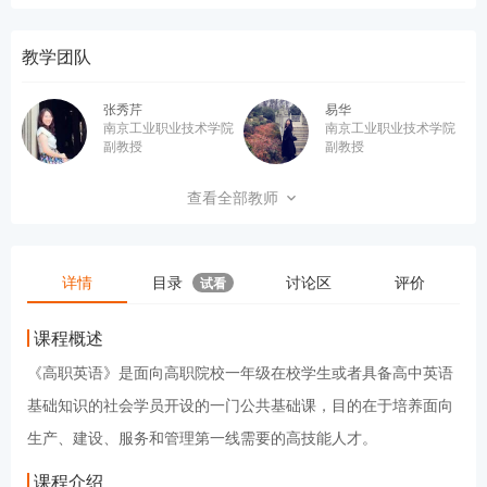
教学团队
张秀芹
易华
南京工业职业技术学院
南京工业职业技术学院
副教授
副教授
江颖
尹玉峰
查看全部教师
南京工业职业技术学院
南京工业职业技术学院
副教授
讲师
孙世娟
张卉
详情
目录
讨论区
评价
试看
南京工业职业技术学院
南京工业职业技术学院
副教授
讲师
课程概述
侯阿丹
王茜
《高职英语》是面向高职院校一年级在校学生或者具备高中英语
南京工业职业技术学院
南京工业职业技术学院
讲师
助教
基础知识的社会学员开设的一门公共基础课，目的在于培养面向
生产、建设、服务和管理第一线需要的高技能人才。
课程介绍