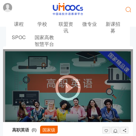
课程
学校
联盟资
微专业
新课招
讯
募
SPOC
国家高教
首页
英语
高职英语（I）
智慧平台
高职英语（I）
国家级