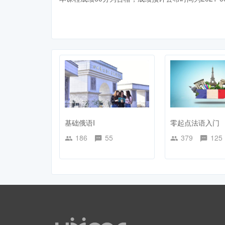
基础俄语I
零起点法语入门
186
55
379
125