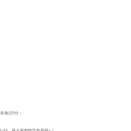
未做记0分；
6-22。祝大家都能学有所获~！