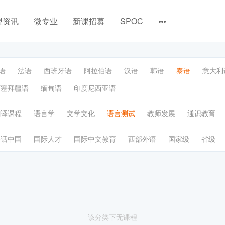
盟资讯
微专业
新课招募
SPOC
语
法语
西班牙语
阿拉伯语
汉语
韩语
泰语
意大利
阿塞拜疆语
缅甸语
印度尼西亚语
翻译课程
语言学
文学文化
语言测试
教师发展
通识教育
语话中国
国际人才
国际中文教育
西部外语
国家级
省级
该分类下无课程