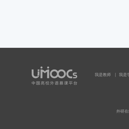
我是教师
|
我是
外研在线