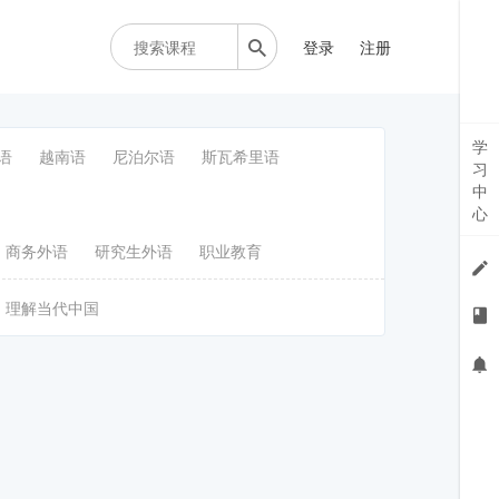
登录
注册
学
语
越南语
尼泊尔语
斯瓦希里语
习
中
心
商务外语
研究生外语
职业教育
理解当代中国