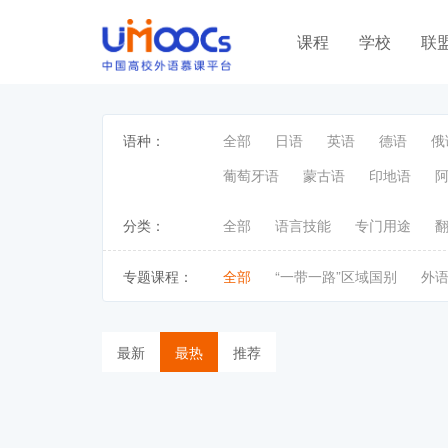
课程
学校
联
语种：
全部
日语
英语
德语
俄
葡萄牙语
蒙古语
印地语
分类：
全部
语言技能
专门用途
专题课程：
全部
“一带一路”区域国别
外
最新
最热
推荐