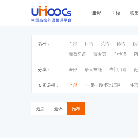
课程
学校
联
语种：
全部
日语
英语
德语
俄
葡萄牙语
蒙古语
印地语
分类：
全部
语言技能
专门用途
专题课程：
全部
“一带一路”区域国别
外
最新
最热
推荐