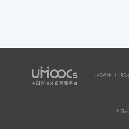
我是教师
|
我是
外研在线