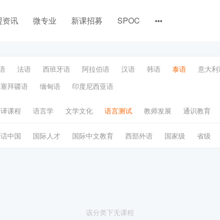
盟资讯
微专业
新课招募
SPOC
语
法语
西班牙语
阿拉伯语
汉语
韩语
泰语
意大利
阿塞拜疆语
缅甸语
印度尼西亚语
翻译课程
语言学
文学文化
语言测试
教师发展
通识教育
语话中国
国际人才
国际中文教育
西部外语
国家级
省级
该分类下无课程