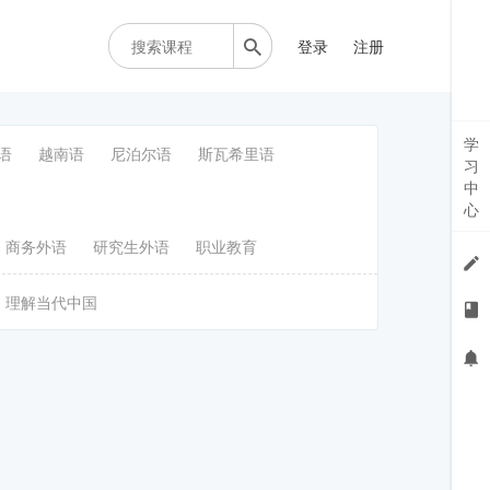
登录
注册
学
语
越南语
尼泊尔语
斯瓦希里语
习
中
心
商务外语
研究生外语
职业教育
理解当代中国