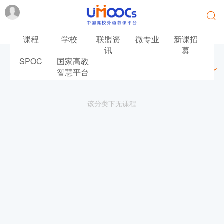
课程
学校
联盟资
微专业
新课招
讯
募
SPOC
国家高教
最新
最热
推荐
筛选
智慧平台
该分类下无课程