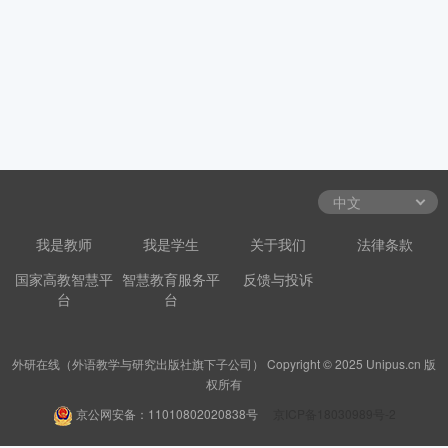
我是教师
我是学生
关于我们
法律条款
国家高教智慧平
智慧教育服务平
反馈与投诉
台
台
外研在线（外语教学与研究出版社旗下子公司） Copyright © 2025 Unipus.cn 版
权所有
京公网安备：11010802020838号
京ICP备18030989号-2