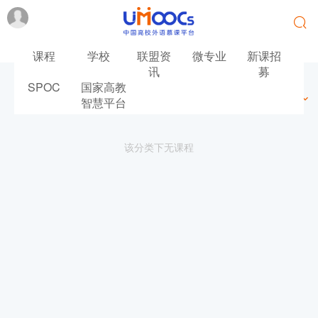
课程
学校
联盟资
微专业
新课招
讯
募
SPOC
国家高教
最新
最热
推荐
筛选
智慧平台
该分类下无课程