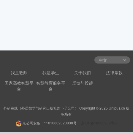
我是教师
我是学生
关于我们
法律条款
国家高教智慧平
智慧教育服务平
反馈与投诉
台
台
外研在线（外语教学与研究出版社旗下子公司） Copyright © 2025 Unipus.cn 版
权所有
京公网安备：11010802020838号
京ICP备18030989号-2