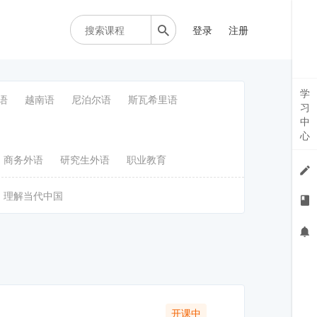
登录
注册
学
语
越南语
尼泊尔语
斯瓦希里语
习
中
心
商务外语
研究生外语
职业教育
理解当代中国
开课中