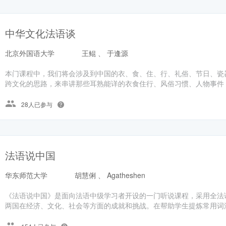
中华文化法语谈
北京外国语大学
王鲲 、 于逢源
本门课程中，我们将会涉及到中国的衣、食、住、行、礼俗、节日、瓷
跨文化的思路，来串讲那些耳熟能详的衣食住行、风俗习惯、人物事件，
28人已参与
法语说中国
华东师范大学
胡慧俐 、 Agatheshen
《法语说中国》是面向法语中级学习者开设的一门听说课程，采用全法
两国在经济、文化、社会等方面的成就和挑战。在帮助学生提炼常用词汇