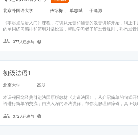
北京外国语大学
傅绍梅 、 单志斌 、 于逢源
《零起点法语入门》课程，每讲从元音和辅音的发音讲解开始，纠正中
的单词练习编排和简明对话设置，帮助学习者了解发音规则，熟悉发音技
377人已参与
初级法语1
北京大学
高朋
本课程围绕经典引进法国原版教材《走遍法国》，从介绍简单的句式开
语进行简单的交流；由浅入深的语法讲解，帮你克服理解障碍，真正领略
372人已参与