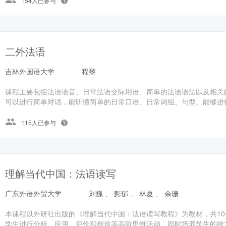
154人已参与
二外法语
吉林外国语大学
程黎
课程主要包括法语语音、日常法语交际用语、简单的法语语法以及相关
可以进行简单对话，能听懂简单的日常口语、日常词组、句型。能够进
115人已参与
理解当代中国：法语读写
广东外语外贸大学
刘巍 、 彭郁 、 林夏 、 余珊
本课程以外研社出版的《理解当代中国：法语读写教程》为教材，共1
学生进行分析、应用、评价和创造等高阶思维活动，同时培养学生的跨文