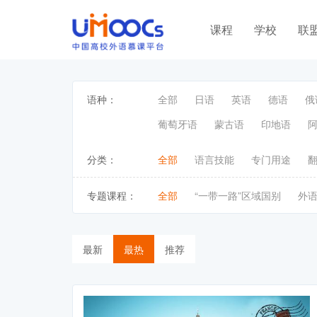
课程
学校
联
语种：
全部
日语
英语
德语
俄
葡萄牙语
蒙古语
印地语
分类：
全部
语言技能
专门用途
专题课程：
全部
“一带一路”区域国别
外
最新
最热
推荐