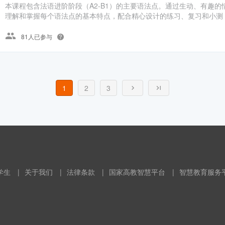
本课程包含法语进阶阶段（A2-B1）的主要语法点。通过生动、有趣
理解和掌握每个语法点的基本特点，配合精心设计的练习、复习和小测，
81人已参与
1
2
3
学生
|
关于我们
|
法律条款
|
国家高教智慧平台
|
智慧教育服务