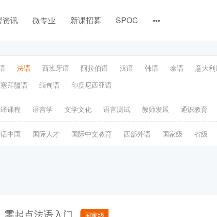
盟资讯
微专业
新课招募
SPOC
语
法语
西班牙语
阿拉伯语
汉语
韩语
泰语
意大利
阿塞拜疆语
缅甸语
印度尼西亚语
翻译课程
语言学
文学文化
语言测试
教师发展
通识教育
语话中国
国际人才
国际中文教育
西部外语
国家级
省级
零起点法语入门
国家级