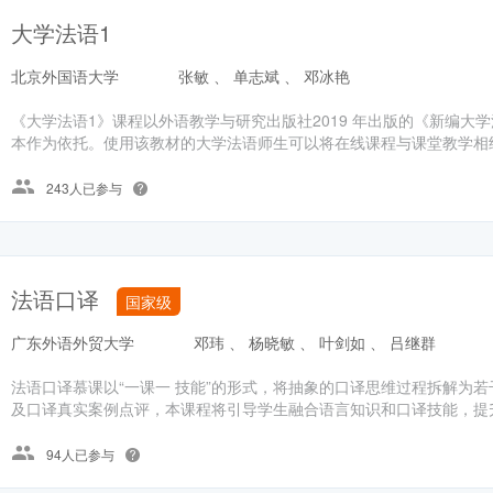
大学法语1
北京外国语大学
张敏 、 单志斌 、 邓冰艳
《大学法语1》课程以外语教学与研究出版社2019 年出版的《新编大学
本作为依托。使用该教材的大学法语师生可以将在线课程与课堂教学相结
243人已参与
法语口译
国家级
广东外语外贸大学
邓玮 、 杨晓敏 、 叶剑如 、 吕继群
法语口译慕课以“一课一 技能”的形式，将抽象的口译思维过程拆解为
及口译真实案例点评，本课程将引导学生融合语言知识和口译技能，提升
94人已参与