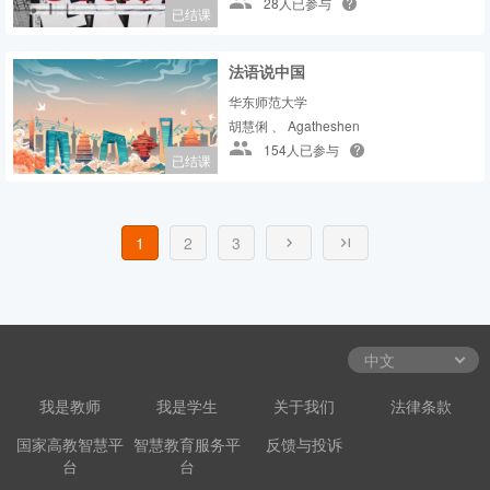
28人已参与
已结课
法语说中国
华东师范大学
胡慧俐 、 Agatheshen
154人已参与
已结课
1
2
3
我是教师
我是学生
关于我们
法律条款
国家高教智慧平
智慧教育服务平
反馈与投诉
台
台