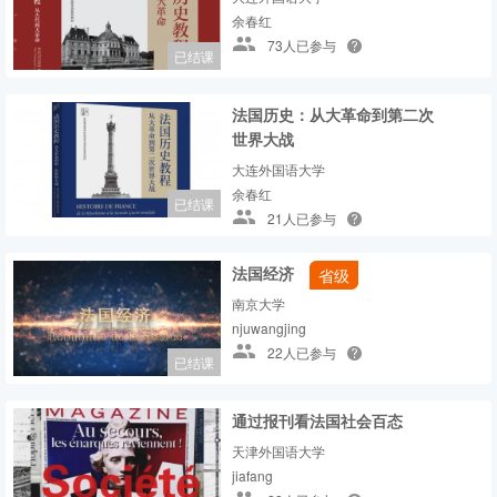
余春红
73人已参与
已结课
法国历史：从大革命到第二次
世界大战
大连外国语大学
余春红
已结课
21人已参与
法国经济
省级
南京大学
njuwangjing
22人已参与
已结课
通过报刊看法国社会百态
天津外国语大学
jiafang