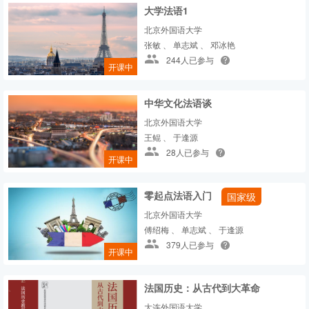
大学法语1
北京外国语大学
张敏 、 单志斌 、 邓冰艳
244人已参与
开课中
中华文化法语谈
北京外国语大学
王鲲 、 于逢源
28人已参与
开课中
零起点法语入门
国家级
北京外国语大学
傅绍梅 、 单志斌 、 于逢源
379人已参与
开课中
法国历史：从古代到大革命
大连外国语大学