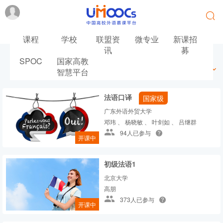
课程
学校
联盟资
微专业
新课招
讯
募
SPOC
国家高教
最新
最热
推荐
筛选
智慧平台
法语口译
国家级
广东外语外贸大学
邓玮 、 杨晓敏 、 叶剑如 、 吕继群
94人已参与
开课中
初级法语1
北京大学
高朋
373人已参与
开课中