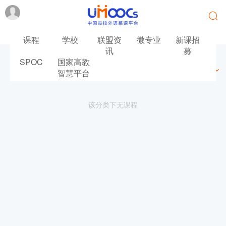
课程
学校
联盟资
微专业
新课招
讯
募
SPOC
国家高教
最新
最热
推荐
筛选
智慧平台
该分类下无课程