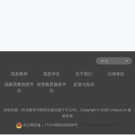
我是教师
我是学生
关于我们
法律条款
国家高教智慧平
智慧教育服务平
反馈与投诉
台
台
外研在线（外语教学与研究出版社旗下子公司） Copyright © 2025 Unipus.cn 版
权所有
京公网安备：11010802020838号
京ICP备18030989号-2