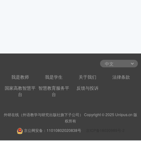
我是教师
我是学生
关于我们
法律条款
国家高教智慧平
智慧教育服务平
反馈与投诉
台
台
外研在线（外语教学与研究出版社旗下子公司） Copyright © 2025 Unipus.cn 版
权所有
京公网安备：11010802020838号
京ICP备18030989号-2