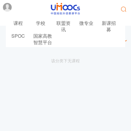
课程
学校
联盟资
微专业
新课招
讯
募
SPOC
国家高教
最新
最热
推荐
筛选
智慧平台
该分类下无课程