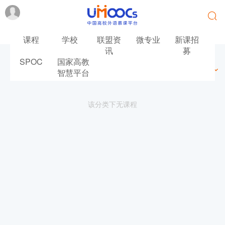
课程
学校
联盟资
微专业
新课招
讯
募
SPOC
国家高教
最新
最热
推荐
筛选
智慧平台
该分类下无课程