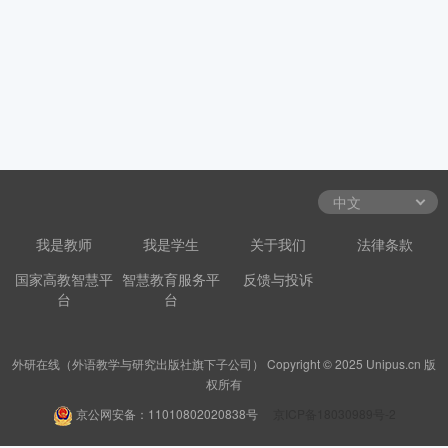
我是教师
我是学生
关于我们
法律条款
国家高教智慧平
智慧教育服务平
反馈与投诉
台
台
外研在线（外语教学与研究出版社旗下子公司） Copyright © 2025 Unipus.cn 版
权所有
京公网安备：11010802020838号
京ICP备18030989号-2