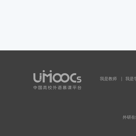
我是教师
|
我是
外研在线