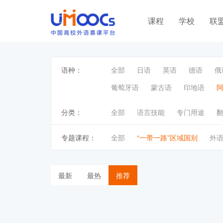
课程
学校
联
语种：
全部
日语
英语
德语
俄
葡萄牙语
蒙古语
印地语
分类：
全部
语言技能
专门用途
专题课程：
全部
“一带一路”区域国别
外
最新
最热
推荐