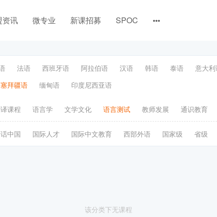
盟资讯
微专业
新课招募
SPOC
语
法语
西班牙语
阿拉伯语
汉语
韩语
泰语
意大利
阿塞拜疆语
缅甸语
印度尼西亚语
翻译课程
语言学
文学文化
语言测试
教师发展
通识教育
语话中国
国际人才
国际中文教育
西部外语
国家级
省级
该分类下无课程