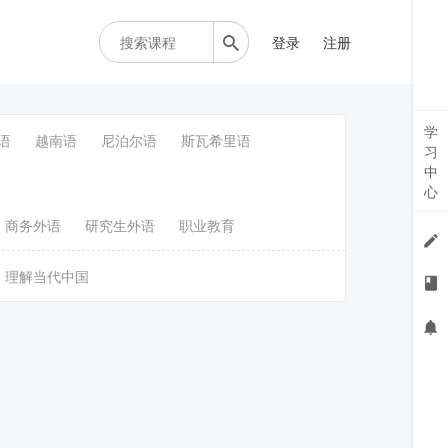
登录
注册
学
语
越南语
尼泊尔语
斯瓦希里语
习
中
心
商务外语
研究生外语
职业教育
理解当代中国