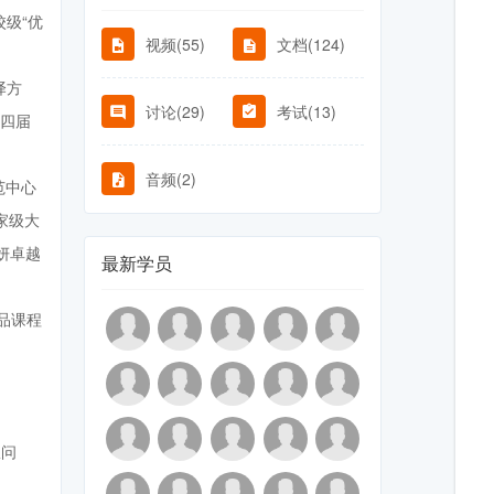
级“优
视频(55)
文档(124)
译方
讨论(29)
考试(13)
第四届
音频(2)
范中心
家级大
妍卓越
最新学员
品课程
权问