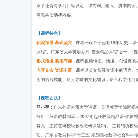
章节还含有学习目标设定、课前词汇输入、脚本阅读
等教学活动和内容。
【课程特色】
积淀深厚 基础坚实
课程开设至今已有18年历史，课
课程”、广东省大学英语系列“省级精品课程”之一、“
形式活泼 实用有趣
课程视频轻松、活泼，创设真实
内容充实 资源丰富
课程以英文影视资源中的语言、文
用的语言技能、耐人寻味的文化知识，语言和文化习
【课程团队】
马小宇：
广东外语外贸大学讲师，英语教育学院影视
分析、英语教材编写；2007年起任校级精品课程“影
持人，主持在研校级教改教研课题2项，主持结项校级
项、广东省教育科学“十三五”规划高校哲学社会科学