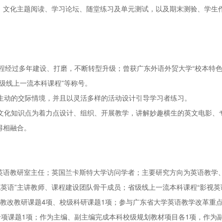
、文化主题阅读、学习论坛、随堂练习及单元测试，以及期末测验、学生
程经过多年建设、打磨，不断转型升级；曾获广东外语外贸大学“校本特
省级线上一流本科课程”等称号。
生动的交际情境，并且以灵活多样的活动设计引导学习者练习。
化知识点为着力点设计、组织、开展教学，讲解妙趣横生的英文电影、
得相融合。
英语教研室主任；英国兰卡斯特大学访问学者；主要研究方向为英语教学
视英语”主讲教师、课程建设团队骨干成员；省级线上一流本科课程“影视英
教改教研课题4项、校级科研课题1项；参与广东省大学英语教学改革重点
专项课题1项；作为主编、副主编完成本科校级规划教材项目各1项，作为