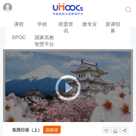
课程
学校
联盟资
微专业
新课招
讯
募
SPOC
国家高教
首页
日语
实用日语（上）
智慧平台
实用日语（上）
国家级