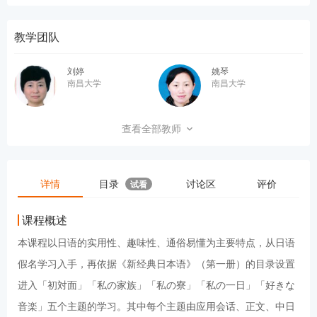
教学团队
刘婷
姚琴
南昌大学
南昌大学
殷秀珍
张璋
查看全部教师
南昌大学
南昌大学
讲师
危金梅
南贵广
详情
目录
讨论区
评价
试看
南昌大学
南昌大学
讲师
课程概述
松下智贵
乔天琦
本课程以日语的实用性、趣味性、通俗易懂为主要特点，从日语
南昌大学
假名学习入手，再依据《新经典日本语》（第一册）的目录设置
进入「初対面」「私の家族」「私の寮」「私の一日」「好きな
音楽」五个主题的学习。其中每个主题由应用会话、正文、中日