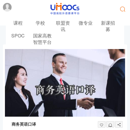
课程
学校
联盟资
微专业
新课招
讯
募
SPOC
国家高教
首页
英语
商务英语口译
智慧平台
商务英语口译